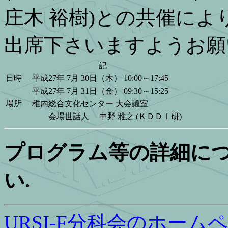
庄木 裕樹)との共催に
出席下さいますようお願
記
日時
平成27年 7月 30日（木） 10:00～17:45
平成27年 7月 31日（金） 09:30～15:25
場所
稚内総合文化センター 大会議室
会場世話人 中野 雅之 (ＫＤＤＩ研)
プログラム等の詳細に
い.
URSI-F分科会のホーム