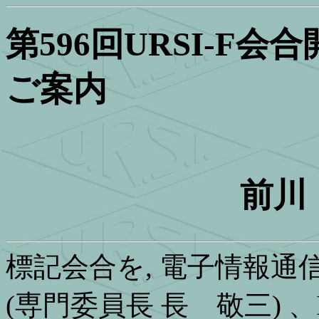
第596回URSI-F会
ご案内
前川 
標記会合を, 電子情報
(専門委員長 長 敬三) 、IEEE A