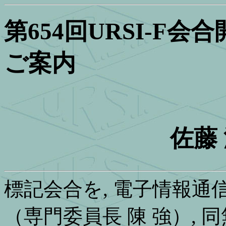
第654回URSI-F会
ご案内
佐藤 源
標記会合を, 電子情報
（専門委員長 陳 強）,