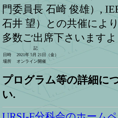
門委員長 石崎 俊雄）, IEEE A
石井 望）との共催により
多数ご出席下さいますよう
記
日時
2021年 5月 21日（金）
場所
オンライン開催
プログラム等の詳細に
い.
URSI-F分科会のホーム